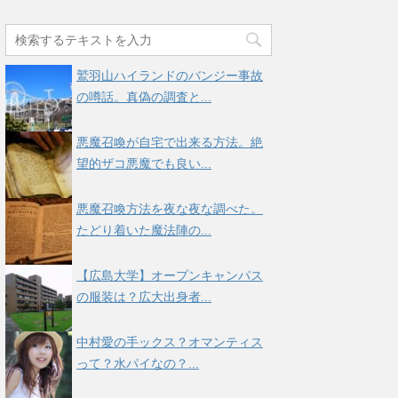
鷲羽山ハイランドのバンジー事故
の噂話。真偽の調査と...
悪魔召喚が自宅で出来る方法。絶
望的ザコ悪魔でも良い...
悪魔召喚方法を夜な夜な調べた。
たどり着いた魔法陣の...
【広島大学】オープンキャンパス
の服装は？広大出身者...
中村愛の手ックス？オマンティス
って？水パイなの？...