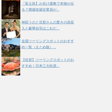
『富士急】お化け屋敷で本物が出
る？廃墟改築従業員が...
神田うのと旦那さんの驚きの高収
入と豪華自宅はこれだ...
全国ツーリングスポットのおすす
め一覧（まとめ版）...
【佐賀】ツーリングスポットのお
すすめ！日本三大松原...