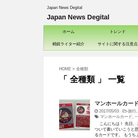
Japan News Degital
Japan News Degital
ホーム
トレンド
精鋭ライター紹介
サイトに関する注意点
HOME
>
全種類
「 全種類 」 一覧
マンホールカー
2017/05/03
-
旅行
マンホールカード
,
こんにちは！ 先日、
ついて書いていこうと思
るカードです。 もうちょい