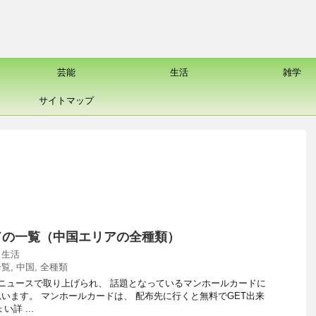
芸能
生活
雑学
サイトマップ
ドの一覧（中国エリアの全種類）
,
生活
一覧
,
中国
,
全種類
ニュースで取り上げられ、 話題となっているマンホールカードに
います。 マンホールカードは、 配布先に行くと無料でGET出来
詳 ...