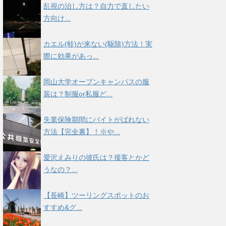
乱視の治し方は？自力で直したい
方向け...
カエル(蛙)が来ない(駆除)方法！実
際に効果があっ...
岡山大学オープンキャンパスの服
装は？制服or私服ど...
失業保険期間にバイトがばれない
方法【完全裏】！※や...
愛沢えみりの彼氏は？接客とかど
うなの？...
【長崎】ツーリングスポットのお
すすめ&グ...