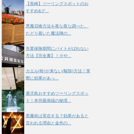
【長崎】ツーリングスポットのお
すすめ&グ...
悪魔召喚方法を夜な夜な調べた。
たどり着いた魔法陣の...
失業保険期間にバイトがばれない
方法【完全裏】！※や...
カエル(蛙)が来ない(駆除)方法！実
際に効果があっ...
鹿児島おすすめツーリングスポッ
ト！本州最南端の秘境...
黒魔術は実在する？効果があると
言われる理由と金色の...