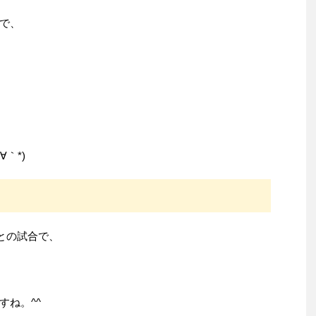
で、
｀*)
ノとの試合で、
すね。^^