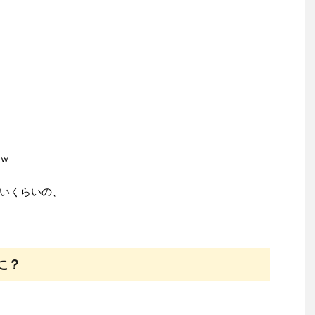
ｗ
いくらいの、
に？