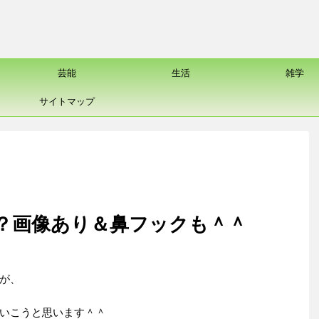
芸能
生活
雑学
サイトマップ
？画像あり＆鼻フックも＾＾
が、
いこうと思います＾＾