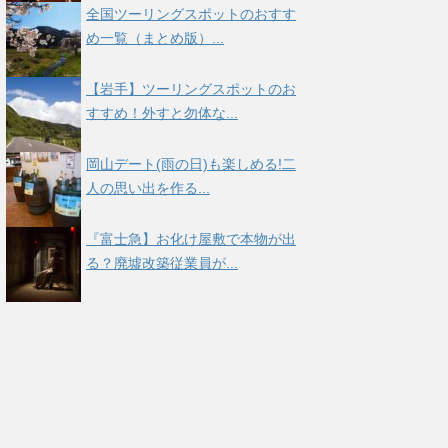
全国ツーリングスポットのおすす
め一覧（まとめ版）...
【岩手】ツーリングスポットのお
すすめ！外すと勿体な...
岡山デート(雨の日)も楽しめる!二
人の思い出を作る...
『富士急】お化け屋敷で本物が出
る？廃墟改築従業員が...