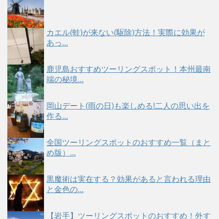
カエル(蛙)が来ない(駆除)方法！実際に効果が
あっ...
鹿児島おすすめツーリングスポット！本州最南
端の秘境...
岡山デート(雨の日)も楽しめる!二人の思い出を
作る...
全国ツーリングスポットのおすすめ一覧（まと
め版）...
黒魔術は実在する？効果があると言われる理由
と金色の...
【岩手】ツーリングスポットのおすすめ！外す