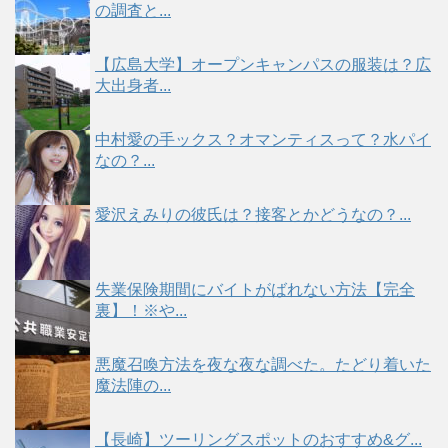
の調査と...
【広島大学】オープンキャンパスの服装は？広
大出身者...
中村愛の手ックス？オマンティスって？水パイ
なの？...
愛沢えみりの彼氏は？接客とかどうなの？...
失業保険期間にバイトがばれない方法【完全
裏】！※や...
悪魔召喚方法を夜な夜な調べた。たどり着いた
魔法陣の...
【長崎】ツーリングスポットのおすすめ&グ...