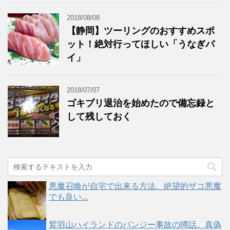
2018/08/08
【静岡】ツーリングのおすすめスポ
ット！絶対行ってほしい「うなぎパ
イ」
2018/07/07
ゴキブリ退治を始めたので備忘録と
して残しておく
悪魔召喚が自宅で出来る方法。絶望的ザコ悪魔
でも良い...
鷲羽山ハイランドのバンジー事故の噂話。真偽