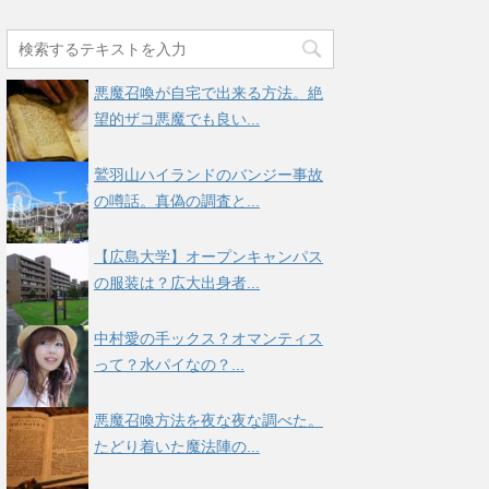
悪魔召喚が自宅で出来る方法。絶
望的ザコ悪魔でも良い...
鷲羽山ハイランドのバンジー事故
の噂話。真偽の調査と...
【広島大学】オープンキャンパス
の服装は？広大出身者...
中村愛の手ックス？オマンティス
って？水パイなの？...
悪魔召喚方法を夜な夜な調べた。
たどり着いた魔法陣の...