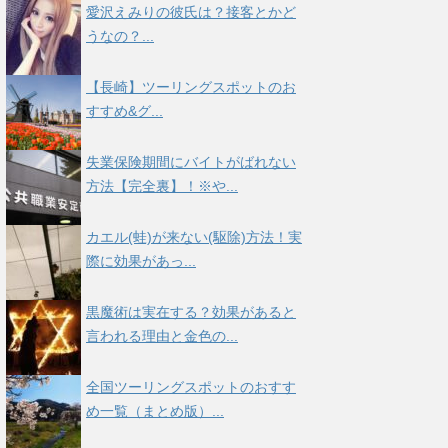
愛沢えみりの彼氏は？接客とかど
うなの？...
【長崎】ツーリングスポットのお
すすめ&グ...
失業保険期間にバイトがばれない
方法【完全裏】！※や...
カエル(蛙)が来ない(駆除)方法！実
際に効果があっ...
黒魔術は実在する？効果があると
言われる理由と金色の...
全国ツーリングスポットのおすす
め一覧（まとめ版）...