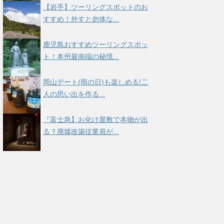
【岩手】ツーリングスポットのお
すすめ！外すと勿体な...
鹿児島おすすめツーリングスポッ
ト！本州最南端の秘境...
岡山デート(雨の日)も楽しめる!二
人の思い出を作る...
『富士急】お化け屋敷で本物が出
る？廃墟改築従業員が...