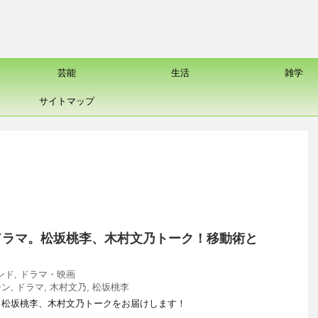
芸能
生活
雑学
サイトマップ
ドラマ。松坂桃李、木村文乃トーク！移動術と
ンド
,
ドラマ・映画
ーン
,
ドラマ
,
木村文乃
,
松坂桃李
。松坂桃李、木村文乃トークをお届けします！