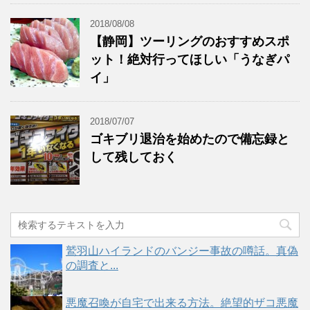
2018/08/08
【静岡】ツーリングのおすすめスポ
ット！絶対行ってほしい「うなぎパ
イ」
2018/07/07
ゴキブリ退治を始めたので備忘録と
して残しておく
鷲羽山ハイランドのバンジー事故の噂話。真偽
の調査と...
悪魔召喚が自宅で出来る方法。絶望的ザコ悪魔