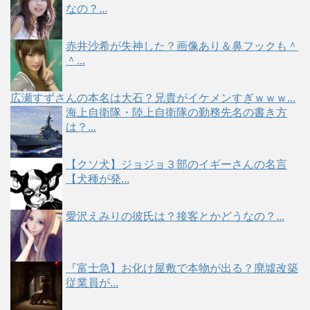
なの？...
赤井沙希が失神した？画像あり＆鼻フックも＾
＾...
広瀬すずさんの本名は大石？兄貴がイケメンすぎｗｗｗ...
海上自衛隊・陸上自衛隊の勤務先名の書き方
は？...
【クソ犬】ジョジョ３部のイギーさんの名言
【犬種が発...
愛沢えみりの彼氏は？接客とかどうなの？...
『富士急】お化け屋敷で本物が出る？廃墟改築
従業員が...