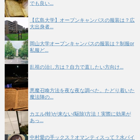
でも良い...
【広島大学】オープンキャンパスの服装は？広
大出身者...
岡山大学オープンキャンパスの服装は？制服or
私服ど...
乱視の治し方は？自力で直したい方向け...
悪魔召喚方法を夜な夜な調べた。たどり着いた
魔法陣の...
カエル(蛙)が来ない(駆除)方法！実際に効果が
あっ...
中村愛の手ックス？オマンティスって？水パイ