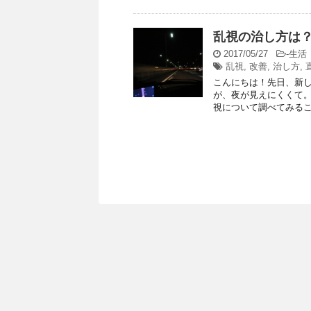
乱視の治し方は
2017/05/27
-
生活
乱視
,
改善
,
治し方
,
こんにちは！先日、新し
が、夜が見えにくくて。
視について調べてみること