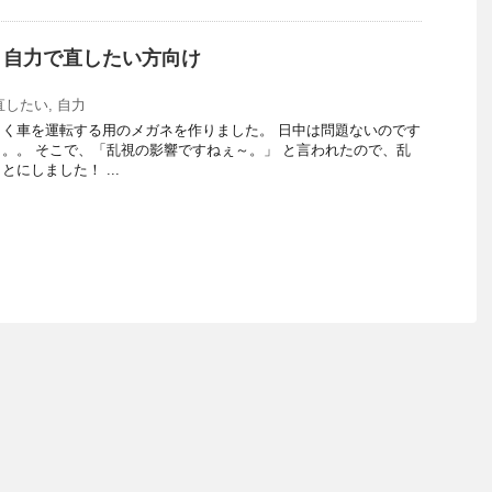
？自力で直したい方向け
直したい
,
自力
く車を運転する用のメガネを作りました。 日中は問題ないのです
。。 そこで、「乱視の影響ですねぇ～。」 と言われたので、乱
にしました！ ...