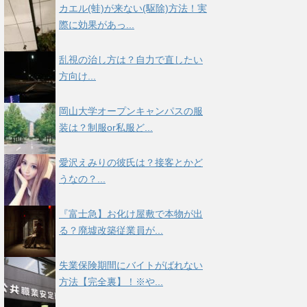
カエル(蛙)が来ない(駆除)方法！実
際に効果があっ...
乱視の治し方は？自力で直したい
方向け...
岡山大学オープンキャンパスの服
装は？制服or私服ど...
愛沢えみりの彼氏は？接客とかど
うなの？...
『富士急】お化け屋敷で本物が出
る？廃墟改築従業員が...
失業保険期間にバイトがばれない
方法【完全裏】！※や...