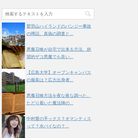
鷲羽山ハイランドのバンジー事故
の噂話。真偽の調査と...
悪魔召喚が自宅で出来る方法。絶
望的ザコ悪魔でも良い...
【広島大学】オープンキャンパス
の服装は？広大出身者...
悪魔召喚方法を夜な夜な調べた。
たどり着いた魔法陣の...
中村愛の手ックス？オマンティス
って？水パイなの？...