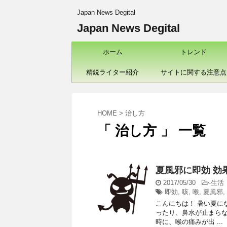
Japan News Degital
Japan News Degital
ホーム
トレンド
精鋭ライター紹介
サイトに関する注意点
HOME
>
治し方
「 治し方 」 一覧
夏風邪に即効 効
2017/05/30
-
生活
即効
,
咳
,
喉
,
夏風邪
,
こんにちは！ 暑い夏に
ったり、鼻水が止まらな
時に、喉の痛みが出 ...