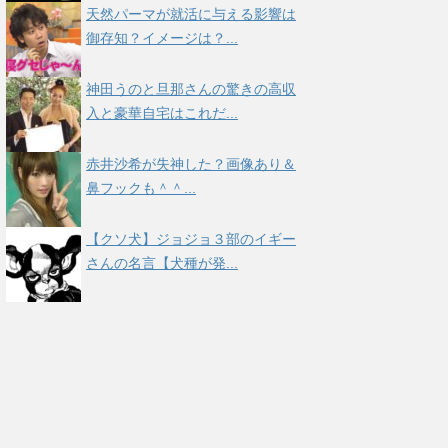
天然パーマが就活に与える影響は
御存知？イメージは？...
神田うのと旦那さんの驚きの高収
入と豪華自宅はこれだ...
赤井沙希が失神した？画像あり＆
鼻フックも＾＾...
【クソ犬】ジョジョ３部のイギー
さんの名言【犬種が発...