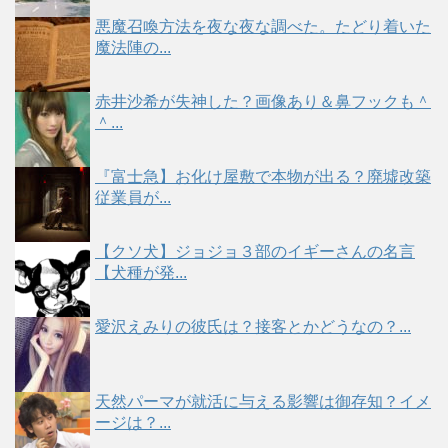
悪魔召喚方法を夜な夜な調べた。たどり着いた
魔法陣の...
赤井沙希が失神した？画像あり＆鼻フックも＾
＾...
『富士急】お化け屋敷で本物が出る？廃墟改築
従業員が...
【クソ犬】ジョジョ３部のイギーさんの名言
【犬種が発...
愛沢えみりの彼氏は？接客とかどうなの？...
天然パーマが就活に与える影響は御存知？イメ
ージは？...