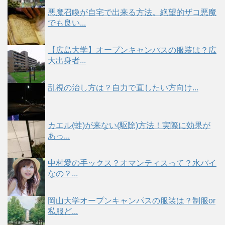
悪魔召喚が自宅で出来る方法。絶望的ザコ悪魔
でも良い...
【広島大学】オープンキャンパスの服装は？広
大出身者...
乱視の治し方は？自力で直したい方向け...
カエル(蛙)が来ない(駆除)方法！実際に効果が
あっ...
中村愛の手ックス？オマンティスって？水パイ
なの？...
岡山大学オープンキャンパスの服装は？制服or
私服ど...