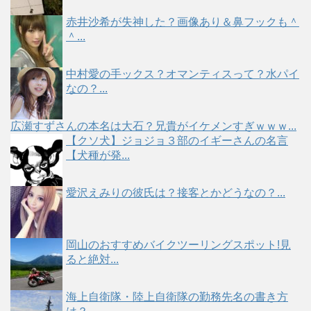
赤井沙希が失神した？画像あり＆鼻フックも＾
＾...
中村愛の手ックス？オマンティスって？水パイ
なの？...
広瀬すずさんの本名は大石？兄貴がイケメンすぎｗｗｗ...
【クソ犬】ジョジョ３部のイギーさんの名言
【犬種が発...
愛沢えみりの彼氏は？接客とかどうなの？...
岡山のおすすめバイクツーリングスポット!見
ると絶対...
海上自衛隊・陸上自衛隊の勤務先名の書き方