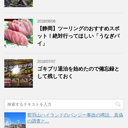
2018/08/08
【静岡】ツーリングのおすすめスポ
ット！絶対行ってほしい「うなぎパ
イ」
2018/07/07
ゴキブリ退治を始めたので備忘録と
して残しておく
鷲羽山ハイランドのバンジー事故の噂話。真偽
の調査と...