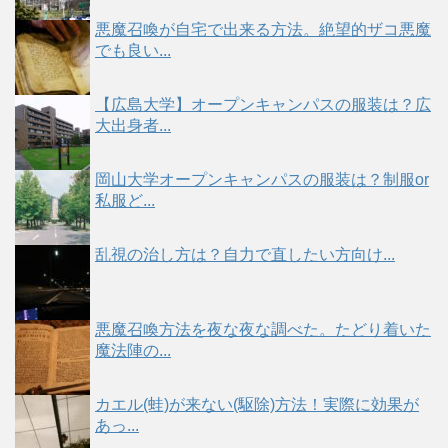
悪魔召喚が自宅で出来る方法。絶望的ザコ悪魔
でも良い...
【広島大学】オープンキャンパスの服装は？広
大出身者...
岡山大学オープンキャンパスの服装は？制服or
私服ど...
乱視の治し方は？自力で直したい方向け...
悪魔召喚方法を夜な夜な調べた。たどり着いた
魔法陣の...
カエル(蛙)が来ない(駆除)方法！実際に効果が
あっ...