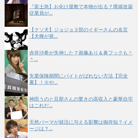
『富士急】お化け屋敷で本物が出る？廃墟改築
従業員が...
【クソ犬】ジョジョ３部のイギーさんの名言
【犬種が発...
赤井沙希が失神した？画像あり＆鼻フックも＾
＾...
失業保険期間にバイトがばれない方法【完全
裏】！※や...
神田うのと旦那さんの驚きの高収入と豪華自宅
はこれだ...
天然パーマが就活に与える影響は御存知？イメ
ージは？...