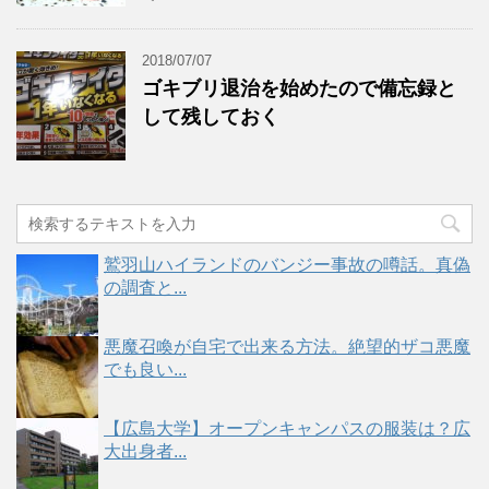
2018/07/07
ゴキブリ退治を始めたので備忘録と
して残しておく
鷲羽山ハイランドのバンジー事故の噂話。真偽
の調査と...
悪魔召喚が自宅で出来る方法。絶望的ザコ悪魔
でも良い...
【広島大学】オープンキャンパスの服装は？広
大出身者...