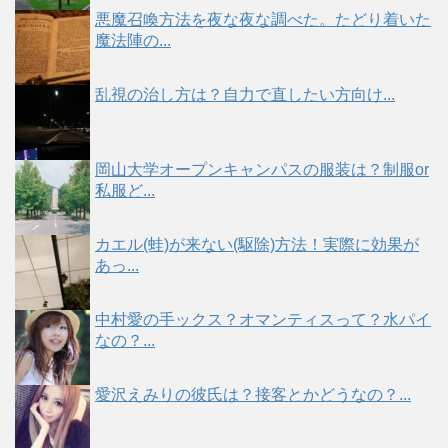
悪魔召喚方法を夜な夜な調べた。たどり着いた
魔法陣の...
乱視の治し方は？自力で直したい方向け...
岡山大学オープンキャンパスの服装は？制服or
私服ど...
カエル(蛙)が来ない(駆除)方法！実際に効果が
あっ...
中村愛の手ックス？オマンティスって？水パイ
なの？...
愛沢えみりの彼氏は？接客とかどうなの？...