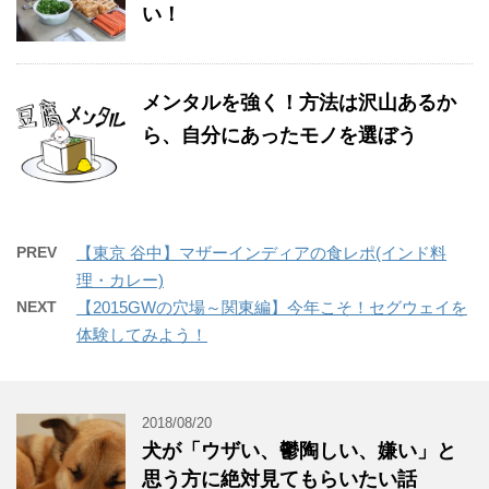
い！
メンタルを強く！方法は沢山あるか
ら、自分にあったモノを選ぼう
PREV
【東京 谷中】マザーインディアの食レポ(インド料
理・カレー)
NEXT
【2015GWの穴場～関東編】今年こそ！セグウェイを
体験してみよう！
2018/08/20
犬が「ウザい、鬱陶しい、嫌い」と
思う方に絶対見てもらいたい話