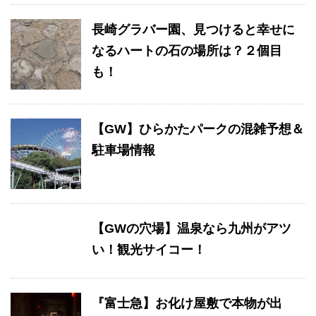
長崎グラバー園、見つけると幸せに
なるハートの石の場所は？２個目
も！
【GW】ひらかたパークの混雑予想＆
駐車場情報
【GWの穴場】温泉なら九州がアツ
い！観光サイコー！
『富士急】お化け屋敷で本物が出