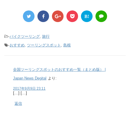
B!
-
バイクツーリング
,
旅行
-
おすすめ
,
ツーリングスポット
,
島根
全国ツーリングスポットのおすすめ一覧（まとめ版） |
Japan News Degital
より:
2017年9月9日 23:11
[…] […]
返信