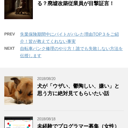
る？廃墟改築従業員が目撃証言！
PREV
失業保険期間中にバイトがバレた理由TOP３をご紹
介！皆が教えてくれない事実
NEXT
自転車パンク修理のやり方！誰でも失敗しない方法を
伝授します
2018/08/20
犬が「ウザい、鬱陶しい、嫌い」と
思う方に絶対見てもらいたい話
2018/08/18
未経験でプログラマー募集（女性）