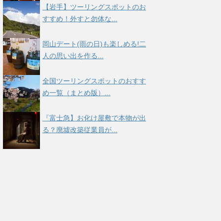
【岩手】ツーリングスポットのお
すすめ！外すと勿体な...
岡山デート(雨の日)も楽しめる!二
人の思い出を作る...
全国ツーリングスポットのおすす
め一覧（まとめ版）...
『富士急】お化け屋敷で本物が出
る？廃墟改築従業員が...