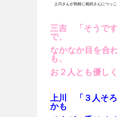
上川さんが気軽に相武さんにつっこ
三吉 「そうで
で、
なかなか目を合
も、
お２人とも優し
上川 「３人そ
かも