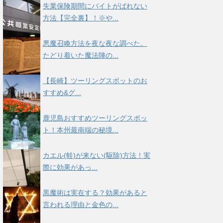
失業保険期間にバイトがばれない
方法【完全裏】！※や...
悪魔召喚方法を夜な夜な調べた。
たどり着いた魔法陣の...
【長崎】ツーリングスポットのお
すすめ&グ...
鹿児島おすすめツーリングスポッ
ト！本州最南端の秘境...
カエル(蛙)が来ない(駆除)方法！実
際に効果があっ...
黒魔術は実在する？効果があると
言われる理由と金色の...