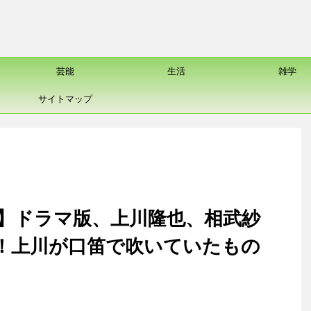
芸能
生活
雑学
サイトマップ
】ドラマ版、上川隆也、相武紗
！上川が口笛で吹いていたもの