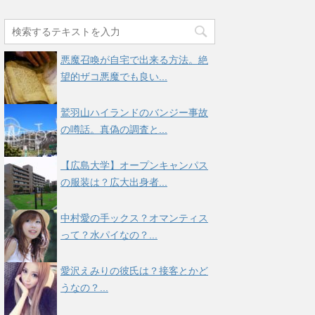
悪魔召喚が自宅で出来る方法。絶
望的ザコ悪魔でも良い...
鷲羽山ハイランドのバンジー事故
の噂話。真偽の調査と...
【広島大学】オープンキャンパス
の服装は？広大出身者...
中村愛の手ックス？オマンティス
って？水パイなの？...
愛沢えみりの彼氏は？接客とかど
うなの？...