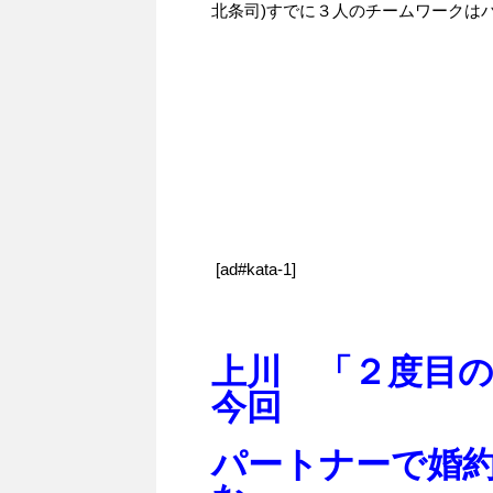
北条司)すでに３人のチームワークは
[ad#kata-1]
上川 「２度目
今回
パートナーで婚