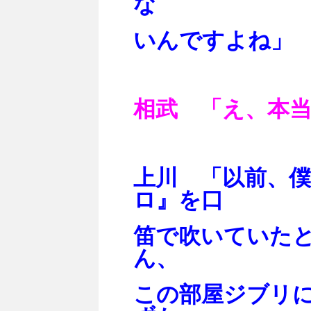
な
いんですよね」
相武 「え、本
上川 「以前、
ロ』を口
笛で吹いていた
ん、
この部屋ジブリに