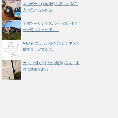
岡山デート(雨の日)も楽しめる!二
人の思い出を作る...
全国ツーリングスポットのおすす
め一覧（まとめ版）...
A4封筒の正しい書き方!ビジネスで
横書き、縦書きの...
カエル(蛙)が来ない(駆除)方法！実
際に効果があっ...