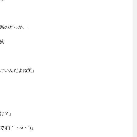
系のどっか。」
笑
ごいんだよね笑」
け？」
す(｀・ω・´)」