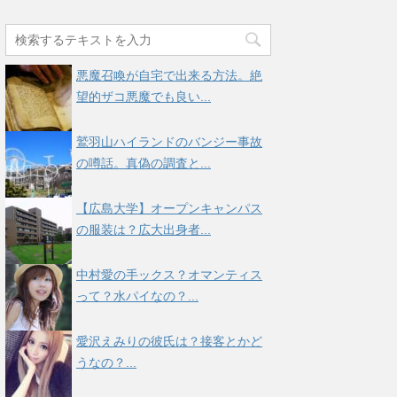
悪魔召喚が自宅で出来る方法。絶
望的ザコ悪魔でも良い...
鷲羽山ハイランドのバンジー事故
の噂話。真偽の調査と...
【広島大学】オープンキャンパス
の服装は？広大出身者...
中村愛の手ックス？オマンティス
って？水パイなの？...
愛沢えみりの彼氏は？接客とかど
うなの？...