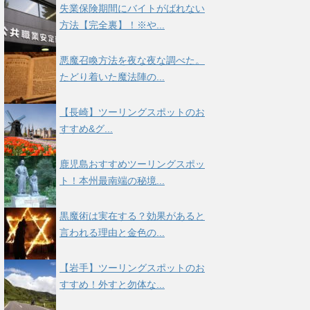
失業保険期間にバイトがばれない
方法【完全裏】！※や...
悪魔召喚方法を夜な夜な調べた。
たどり着いた魔法陣の...
【長崎】ツーリングスポットのお
すすめ&グ...
鹿児島おすすめツーリングスポッ
ト！本州最南端の秘境...
黒魔術は実在する？効果があると
言われる理由と金色の...
【岩手】ツーリングスポットのお
すすめ！外すと勿体な...