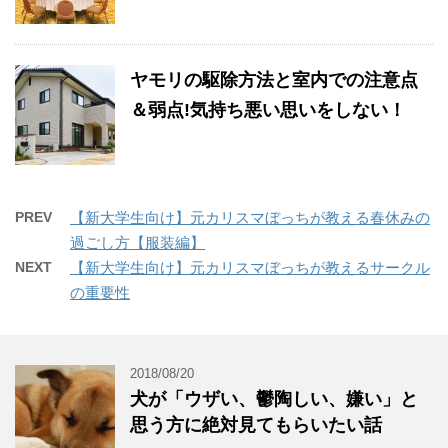
ヤモリの駆除方法と室内での注意点
＆弱点!気持ち悪い思いをしない！
PREV
【新大学生向け】元カリスマぼっちが教える春休みの
過ごし方【服装編】
NEXT
【新大学生向け】元カリスマぼっちが教えるサークル
の重要性
2018/08/20
犬が「ウザい、鬱陶しい、嫌い」と
思う方に絶対見てもらいたい話