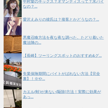
中村愛の手ックス？オマンティスって？水パイ
なの？...
愛沢えみりの彼氏は？接客とかどうなの？...
悪魔召喚方法を夜な夜な調べた。たどり着いた
魔法陣の...
【長崎】ツーリングスポットのおすすめ&グ...
失業保険期間にバイトがばれない方法【完全
裏】！※や...
カエル(蛙)が来ない(駆除)方法！実際に効果が
あっ...