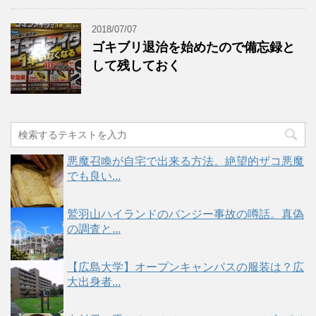
2018/07/07
ゴキブリ退治を始めたので備忘録と
して残しておく
悪魔召喚が自宅で出来る方法。絶望的ザコ悪魔
でも良い...
鷲羽山ハイランドのバンジー事故の噂話。真偽
の調査と...
【広島大学】オープンキャンパスの服装は？広
大出身者...