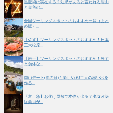
黒魔術は実在する？効果があると言われる理由
と金色の...
全国ツーリングスポットのおすすめ一覧（まと
め版）...
【佐賀】ツーリングスポットのおすすめ！日本
三大松原...
【岩手】ツーリングスポットのおすすめ！外す
と勿体な...
岡山デート(雨の日)も楽しめる!二人の思い出を
作る...
『富士急】お化け屋敷で本物が出る？廃墟改築
従業員が...